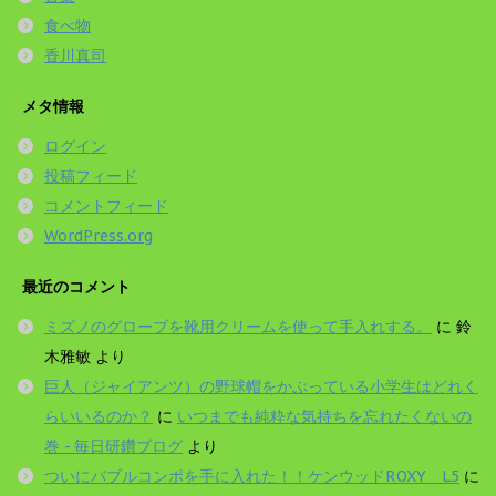
食べ物
香川真司
メタ情報
ログイン
投稿フィード
コメントフィード
WordPress.org
最近のコメント
ミズノのグローブを靴用クリームを使って手入れする。
に
鈴
木雅敏
より
巨人（ジャイアンツ）の野球帽をかぶっている小学生はどれく
らいいるのか？
に
いつまでも純粋な気持ちを忘れたくないの
巻 - 毎日研鑽ブログ
より
ついにバブルコンポを手に入れた！！ケンウッドROXY L5
に