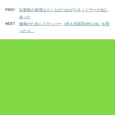
PREV
起業家の真理は人と人のつながりネットワーク化に
あった
NEXT
健康のためにステッパー（鉄人倶楽部IMC-26）を買
ったよ。