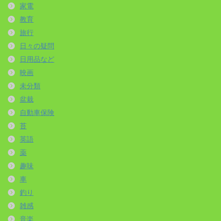
家電
教育
旅行
日々の疑問
日用品など
映画
未分類
盆栽
自動車保険
苔
英語
薬
趣味
車
釣り
雑感
音楽