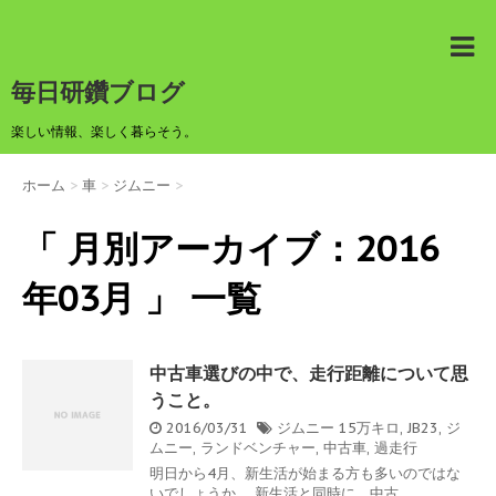
毎日研鑽ブログ
楽しい情報、楽しく暮らそう。
ホーム
>
車
>
ジムニー
>
「 月別アーカイブ：2016
年03月 」 一覧
中古車選びの中で、走行距離について思
うこと。
2016/03/31
ジムニー
15万キロ
,
JB23
,
ジ
ムニー
,
ランドベンチャー
,
中古車
,
過走行
明日から4月、新生活が始まる方も多いのではな
いでしょうか。 新生活と同時に、中古 ...