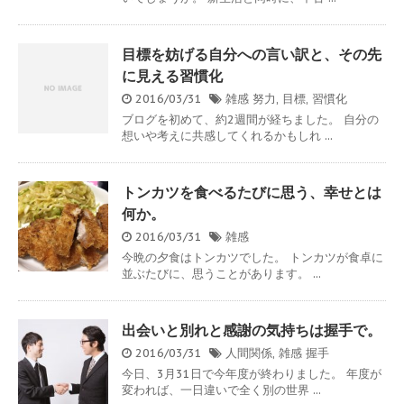
目標を妨げる自分への言い訳と、その先
に見える習慣化
2016/03/31
雑感
努力
,
目標
,
習慣化
ブログを初めて、約2週間が経ちました。 自分の
想いや考えに共感してくれるかもしれ ...
トンカツを食べるたびに思う、幸せとは
何か。
2016/03/31
雑感
今晩の夕食はトンカツでした。 トンカツが食卓に
並ぶたびに、思うことがあります。 ...
出会いと別れと感謝の気持ちは握手で。
2016/03/31
人間関係
,
雑感
握手
今日、3月31日で今年度が終わりました。 年度が
変われば、一日違いで全く別の世界 ...