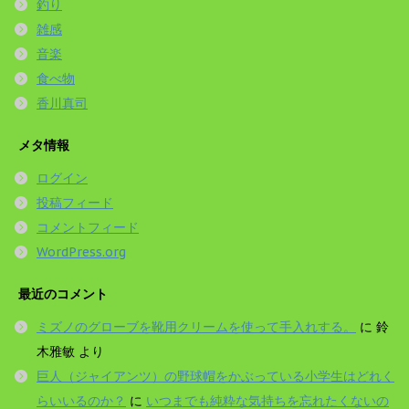
釣り
雑感
音楽
食べ物
香川真司
メタ情報
ログイン
投稿フィード
コメントフィード
WordPress.org
最近のコメント
ミズノのグローブを靴用クリームを使って手入れする。
に
鈴
木雅敏
より
巨人（ジャイアンツ）の野球帽をかぶっている小学生はどれく
らいいるのか？
に
いつまでも純粋な気持ちを忘れたくないの