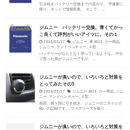
引き続きバッテリー交換までの道のり。 早速家に
帰り、ネットで情報収集。 そこで、 ...
ジムニー バッテリー交換。青くてかっ
こ良くて評判がいいアイツに。その１
2016/03/27
ジムニー
,
車
JB23
,
カー用品
,
ジムニー
,
ランドベンチャー
,
４型
バッテリーがなんとなく弱っているような.... 中古
で買った我がジムニーですが、 ...
ジムニーが臭いので、いろいろと対策を
とってみたその3
2016/03/27
ジムニー
JB23
,
カー用品
,
ジム
ニー
,
ランドベンチャー
,
４型
前回、前々回に引き続き、ジムニーのニオイとの
戦いの記録です。 ファブリーズを振り ...
ジムニーが臭いので、いろいろと対策を