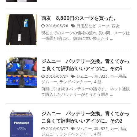
西友 8,800円のスーツを買った。
2016/03/28
日用品など
スーツ
,
西友
現在までのスーツの価格の流れ 長い間、スーツは
一張羅と呼ばれ、頻繁に買い換えたり ...
ジムニー バッテリー交換。青くてかっ
こ良くて評判がいいアイツに。その3
2016/03/27
ジムニー
,
車
JB23
,
カー用品
,
ジムニー
,
ランドベンチャー
,
４型
前回に引き続きバッテリーの話です。 ネット通販
で購入したバッテリーがとうとう届き ...
ジムニー バッテリー交換。青くてかっ
こ良くて評判がいいアイツに。その2
2016/03/27
ジムニー
,
車
JB23
,
カー用品
,
ジムニー
,
ランドベンチャー
,
４型