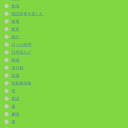
勉強
国語辞典を楽しむ
家電
教育
旅行
日々の疑問
日用品など
映画
未分類
盆栽
自動車保険
苔
英語
薬
趣味
車