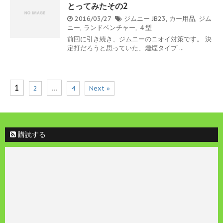
とってみたその2
2016/03/27
ジムニー
JB23
,
カー用品
,
ジム
ニー
,
ランドベンチャー
,
４型
前回に引き続き、ジムニーのニオイ対策です。 決
定打だろうと思っていた、燻煙タイプ ...
1
…
2
4
Next »
購読する