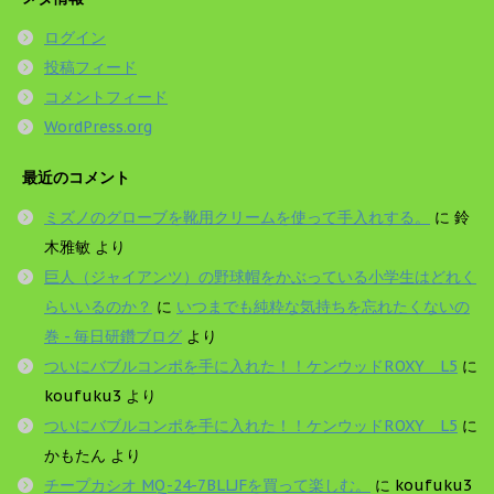
ログイン
投稿フィード
コメントフィード
WordPress.org
最近のコメント
ミズノのグローブを靴用クリームを使って手入れする。
に
鈴
木雅敏
より
巨人（ジャイアンツ）の野球帽をかぶっている小学生はどれく
らいいるのか？
に
いつまでも純粋な気持ちを忘れたくないの
巻 - 毎日研鑽ブログ
より
ついにバブルコンポを手に入れた！！ケンウッドROXY L5
に
koufuku3
より
ついにバブルコンポを手に入れた！！ケンウッドROXY L5
に
かもたん
より
チープカシオ MQ-24-7BLLJFを買って楽しむ。
に
koufuku3