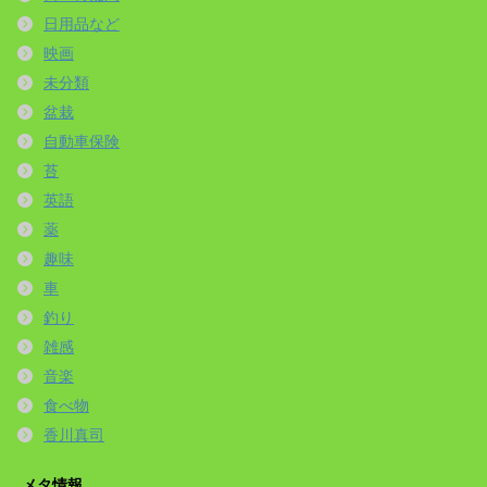
日用品など
映画
未分類
盆栽
自動車保険
苔
英語
薬
趣味
車
釣り
雑感
音楽
食べ物
香川真司
メタ情報