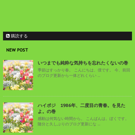
購読する
NEW POST
いつまでも純粋な気持ちを忘れたくないの巻
季節はすっかり春。 こんにちは、僕です。 今、前回
のブログ更新から一体どれくらい ...
ハイポジ 1986年、二度目の青春。を見た
よ。の巻
感動は何気ない時間から。 こんばんは。ぼくです。
随分と久しぶりのブログ更新にな ...