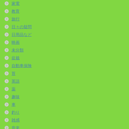
家電
教育
旅行
日々の疑問
日用品など
映画
未分類
盆栽
自動車保険
苔
英語
薬
趣味
車
釣り
雑感
音楽