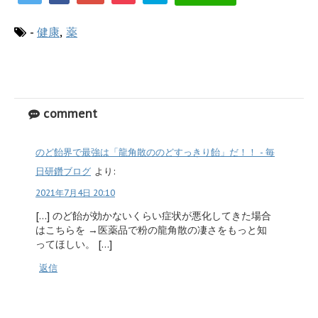
-
健康
,
薬
comment
のど飴界で最強は「龍角散ののどすっきり飴」だ！！ - 毎
日研鑽ブログ
より:
2021年7月4日 20:10
[…] のど飴が効かないくらい症状が悪化してきた場合
はこちらを →医薬品で粉の龍角散の凄さをもっと知
ってほしい。 […]
返信