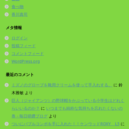
食べ物
香川真司
メタ情報
ログイン
投稿フィード
コメントフィード
WordPress.org
最近のコメント
ミズノのグローブを靴用クリームを使って手入れする。
に
鈴
木雅敏
より
巨人（ジャイアンツ）の野球帽をかぶっている小学生はどれく
らいいるのか？
に
いつまでも純粋な気持ちを忘れたくないの
巻 - 毎日研鑽ブログ
より
ついにバブルコンポを手に入れた！！ケンウッドROXY L5
に