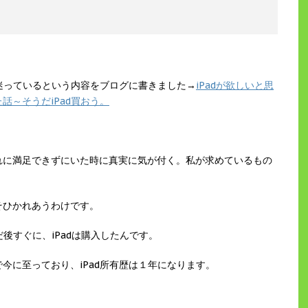
か迷っているという内容をブログに書きました→
iPadが欲しいと思
話～そうだiPad買おう。
れに満足できずにいた時に真実に気が付く。私が求めているもの
そひかれあうわけです。
だ後すぐに、iPadは購入したんです。
今に至っており、iPad所有歴は１年になります。