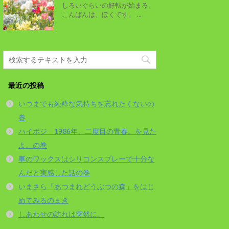
しろいぐらいの好転が始まる。
こんばんは、ぼくです。 ...
最近の投稿
いつまでも純粋な気持ちを忘れたくないの
巻
ハイポジ 1986年、二度目の青春。を見た
よ。の巻
車のワックスはシリコンスプレーで十分な
んだと実感した話の巻
いまさら「あつまれどうぶつの森」をはじ
めてみるのまき
しあわせの訪れは突然に。