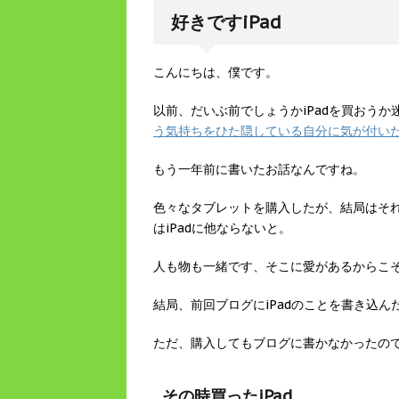
好きですiPad
こんにちは、僕です。
以前、だいぶ前でしょうかiPadを買おう
う気持ちをひた隠している自分に気が付いた
もう一年前に書いたお話なんですね。
色々なタブレットを購入したが、結局はそ
はiPadに他ならないと。
人も物も一緒です、そこに愛があるからこ
結局、前回ブログにiPadのことを書き込ん
ただ、購入してもブログに書かなかったので
その時買ったiPad