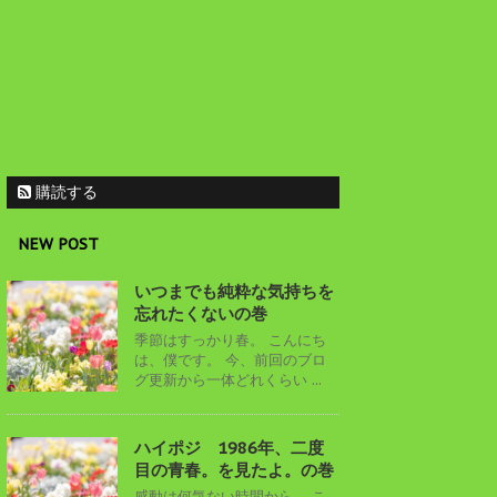
購読する
NEW POST
いつまでも純粋な気持ちを
忘れたくないの巻
季節はすっかり春。 こんにち
は、僕です。 今、前回のブロ
グ更新から一体どれくらい ...
ハイポジ 1986年、二度
目の青春。を見たよ。の巻
感動は何気ない時間から。 こ