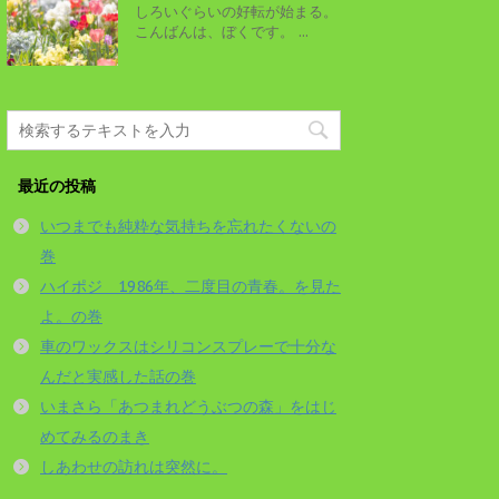
しろいぐらいの好転が始まる。
こんばんは、ぼくです。 ...
最近の投稿
いつまでも純粋な気持ちを忘れたくないの
巻
ハイポジ 1986年、二度目の青春。を見た
よ。の巻
車のワックスはシリコンスプレーで十分な
んだと実感した話の巻
いまさら「あつまれどうぶつの森」をはじ
めてみるのまき
しあわせの訪れは突然に。