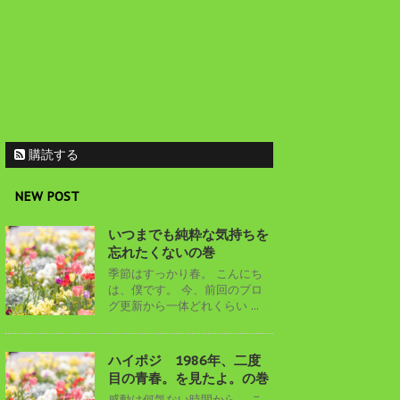
購読する
NEW POST
いつまでも純粋な気持ちを
忘れたくないの巻
季節はすっかり春。 こんにち
は、僕です。 今、前回のブロ
グ更新から一体どれくらい ...
ハイポジ 1986年、二度
目の青春。を見たよ。の巻
感動は何気ない時間から。 こ